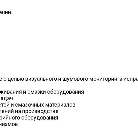
ании.
 с целью визуального и шумового мониторинга испр
уживания и смазки оборудования
задач
стей и смазочных материалов
лений на производстве
ерийного оборудования
анизмов