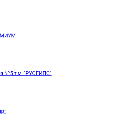
РЕМИУМ
ия №5 т.м. "РУСГИПС"
арт